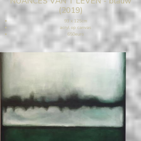
NUANCES VAN'T LEVEN - blauw
(2019)
93 x 125cm
acryl op canvas
650euro