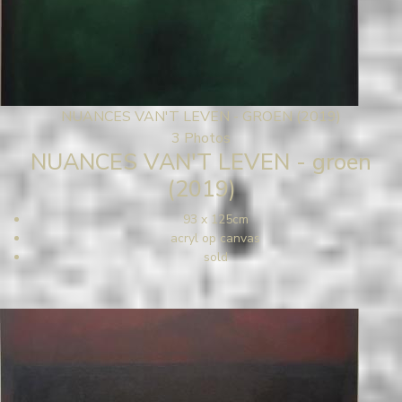
NUANCES VAN'T LEVEN - GROEN (2019)
3 Photos
NUANCES VAN'T LEVEN - groen
(2019)
93 x 125cm
acryl op canvas
sold