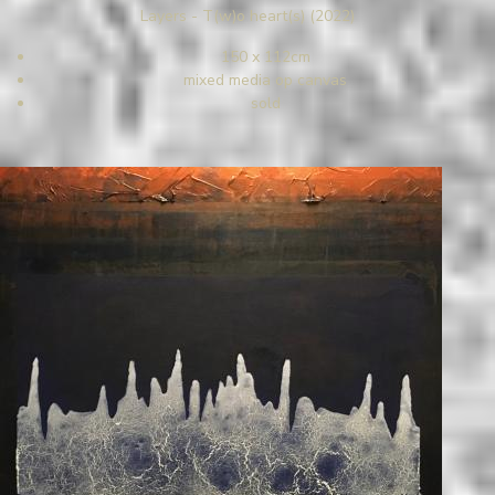
Layers - T(w)o heart(s) (2022)
150 x 112cm
mixed media op canvas
sold