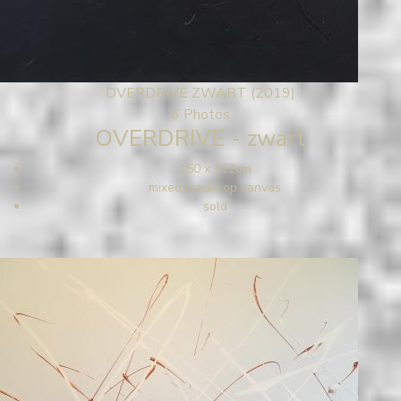
OVERDRIVE ZWART (2019)
6 Photos
OVERDRIVE - zwart
150 x 112cm
mixed media op canvas
sold