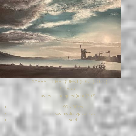
LAYERS - THE QUEST(ION) (2022)
1 Photo
Layers - The quest(ion) (2022)
90 x 90cm
mixed media op canvas
sold