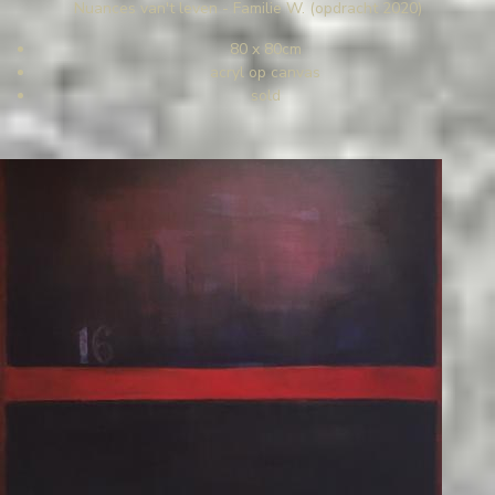
Nuances van't leven - Familie W. (opdracht 2020)
80 x 80cm
acryl op canvas
sold