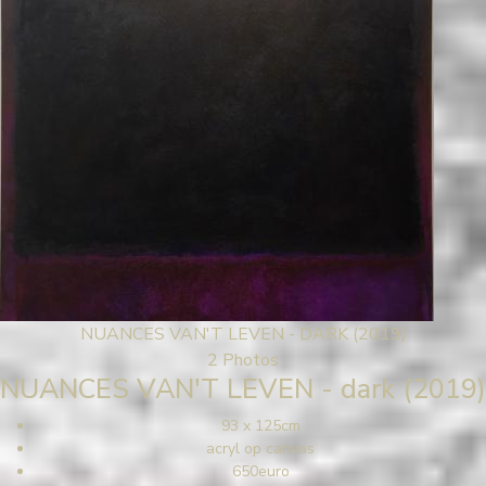
NUANCES VAN'T LEVEN - DARK (2019)
2 Photos
NUANCES VAN'T LEVEN - dark (2019)
93 x 125cm
acryl op canvas
650euro