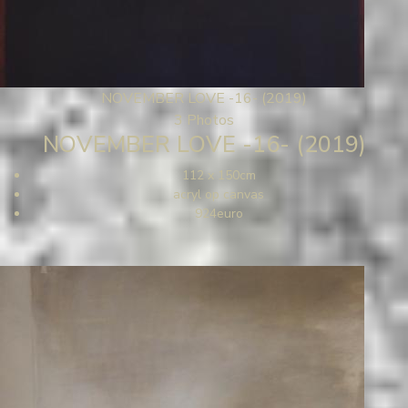
NOVEMBER LOVE -16- (2019)
3 Photos
NOVEMBER LOVE -16- (2019)
112 x 150cm
acryl op canvas
924euro