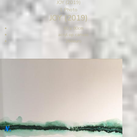
JOY (2019)
1 Photo
JOY (2019)
60 x 80cm
acryl op canvas
264euro