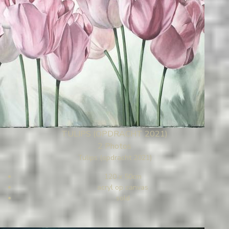
TULIPS (OPDRACHT 2021)
2 Photos
Tulips (opdracht 2021)
120 x 50cm
acryl op canvas
sold