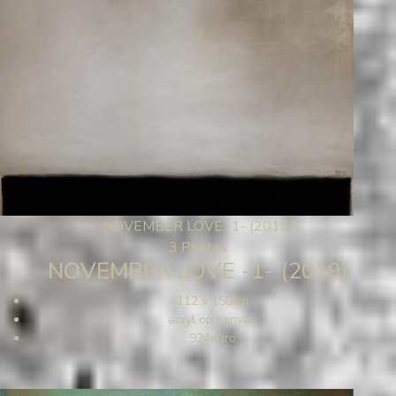
NOVEMBER LOVE -1- (2019)
3 Photos
NOVEMBER LOVE -1- (2019)
112 x 150cm
acryl op canvas
924euro