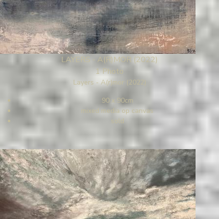
LAYERS - A(R)MOR (2022)
1 Photo
Layers - A(r)mor (2022)
90 x 90cm
mixed media op canvas
sold