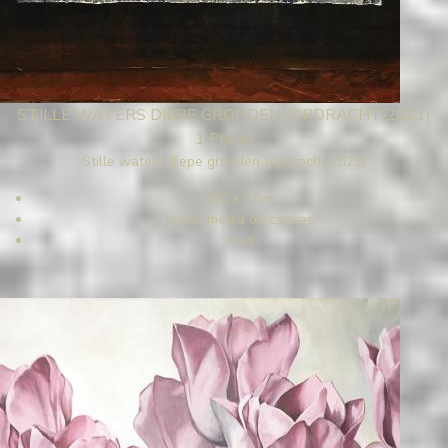
STILLE WATERS DIEPE GRONDEN (OPDRACHT 2021)
1 Photo
Stille waters diepe gronden (opdracht 2021)
110 x 77cm
mixed media op canvas
sold