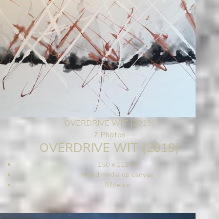
OVERDRIVE WIT (2019)
7 Photos
OVERDRIVE WIT (2019)
150 x 112cm
Mixed media op canvas
924euro