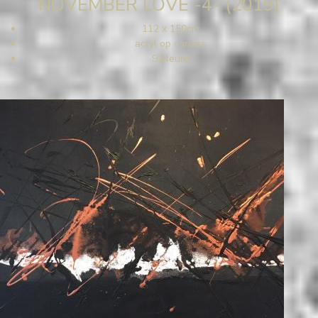
NOVEMBER LOVE -4- (2019)
112 x 150cm
acryl op canvas
924euro